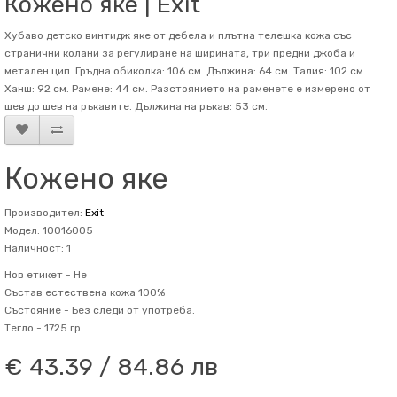
Кожено яке | Exit
Хубаво детско винтидж яке от дебела и плътна телешка кожа със
странични колани за регулиране на ширината, три предни джоба и
метален цип. Гръдна обиколка: 106 см. Дължина: 64 см. Талия: 102 см.
Ханш: 92 см. Рамене: 44 см. Разстоянието на раменете е измерено от
шев до шев на ръкавите. Дължина на ръкав: 53 см.
Кожено яке
Производител:
Exit
Модел: 10016005
Наличност: 1
Нов етикет -
Не
Състав
естествена кожа 100%
Състояние -
Без следи от употреба.
Тегло -
1725 гр.
€ 43.39 / 84.86 лв