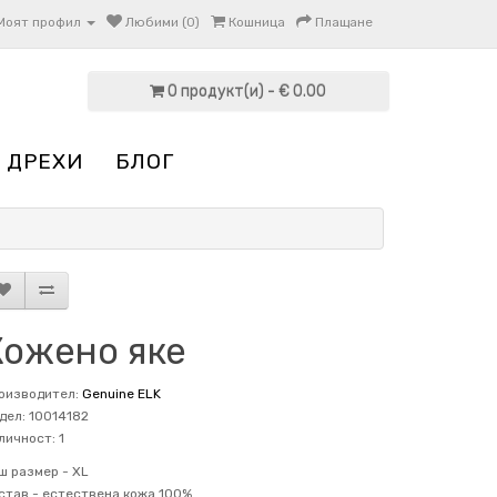
Моят профил
Любими (0)
Кошница
Плащане
0 продукт(и) - € 0.00
 ДРЕХИ
БЛОГ
Кожено яке
оизводител:
Genuine ELK
дел: 10014182
личност: 1
ш размер -
XL
став -
естествена кожа 100%