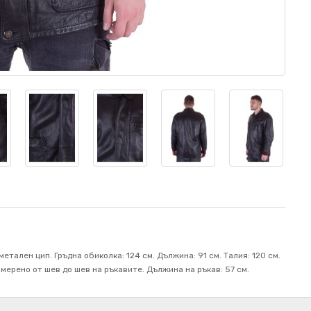
тален цип. Гръдна обиколка: 124 см. Дължина: 91 см. Талия: 120 см.
змерено от шев до шев на ръкавите. Дължина на ръкав: 57 см.