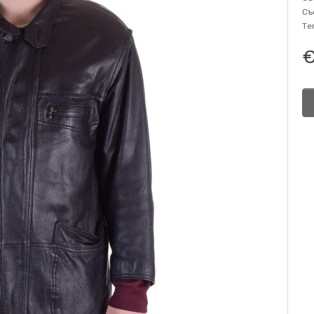
Съ
Те
€