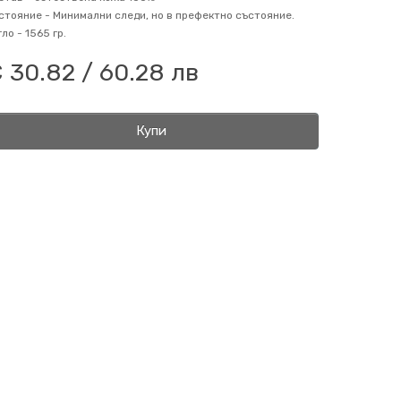
стояние -
Минимални следи, но в префектно състояние.
гло -
1565 гр.
 30.82 / 60.28 лв
Купи