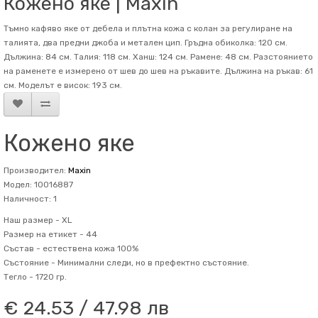
Кожено яке | Maxin
Тъмно кафяво яке от дебела и плътна кожа с колан за регулиране на
талията, два предни джоба и метален цип. Гръдна обиколка: 120 см.
Дължина: 84 см. Талия: 118 см. Ханш: 124 см. Рамене: 48 см. Разстоянието
на раменете е измерено от шев до шев на ръкавите. Дължина на ръкав: 61
см. Mоделът е висок: 193 см.
Кожено яке
Производител:
Maxin
Модел: 10016887
Наличност: 1
Наш размер -
XL
Размер на етикет -
44
Състав -
естествена кожа 100%
Състояние -
Минимални следи, но в префектно състояние.
Тегло -
1720 гр.
€ 24.53 / 47.98 лв