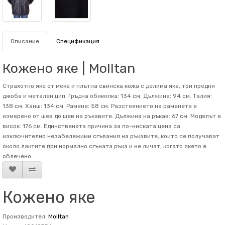
Описание
Спецификация
Кожено яке | Molltan
Страхотно яке от мека и плътна свинска кожа с делима яка, три предни
джоба и метален цип. Гръдна обиколка: 134 см. Дължина: 94 см. Талия:
138 см. Ханш: 134 см. Рамене: 58 см. Разстоянието на раменете е
измерено от шев до шев на ръкавите. Дължина на ръкав: 67 см. Mоделът е
висок: 176 см. Единствената причина за по-ниската цена са
изключително незабележими сгъвания на ръкавите, които се получават
около лактите при нормално сгъната ръка и не личат, когато якето е
облечено.
Кожено яке
Производител:
Molltan