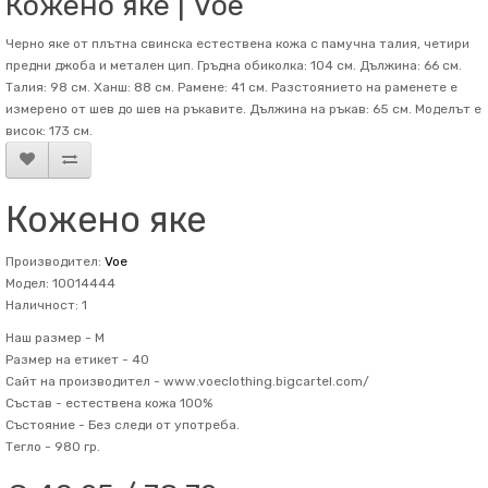
Кожено яке | Voe
Черно яке от плътна свинска естествена кожа с памучна талия, четири
предни джоба и метален цип. Гръдна обиколка: 104 см. Дължина: 66 см.
Талия: 98 см. Ханш: 88 см. Рамене: 41 см. Разстоянието на раменете е
измерено от шев до шев на ръкавите. Дължина на ръкав: 65 см. Mоделът е
висок: 173 см.
Кожено яке
Производител:
Voe
Модел: 10014444
Наличност: 1
Наш размер -
M
Размер на етикет -
40
Сайт на производител -
www.voeclothing.bigcartel.com/
Състав -
естествена кожа 100%
Състояние -
Без следи от употреба.
Тегло -
980 гр.