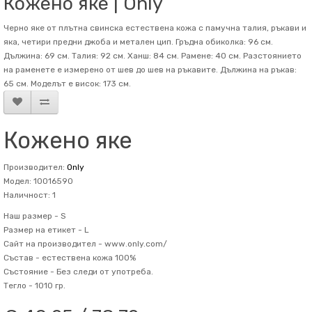
Кожено яке | Only
Черно яке от плътна свинска естествена кожа с памучна талия, ръкави и
яка, четири предни джоба и метален цип. Гръдна обиколка: 96 см.
Дължина: 69 см. Талия: 92 см. Ханш: 84 см. Рамене: 40 см. Разстоянието
на раменете е измерено от шев до шев на ръкавите. Дължина на ръкав:
65 см. Mоделът е висок: 173 см.
Кожено яке
Производител:
Only
Модел: 10016590
Наличност: 1
Наш размер -
S
Размер на етикет -
L
Сайт на производител -
www.only.com/
Състав -
естествена кожа 100%
Състояние -
Без следи от употреба.
Тегло -
1010 гр.