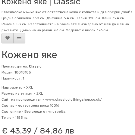
Кожено яке | Classic
Класическо мъжко яке от естествена кожа с копчета и два предни джоба.
Гръдна обиколка: 130 см. Дължина: 94 см. Талия: 128 см. Ханш: 124 см.
Рамене: 53 см. Разстоянието на раменете е измерено от шев до шев на
ръкавите. Дължина на ръкав: 63 см. Mоделът е висок: 176 см.
Кожено яке
Производител:
Classic
Модел: 10018185
Наличност: 1
Наш размер -
XXL
Размер на етикет -
2XL
Сайт на производител -
www.classicclothingshop.co.uk/
Състав -
естествена кожа 100%
Състояние -
Без следи от употреба.
Тегло -
1155 гр.
€ 43.39 / 84.86 лв