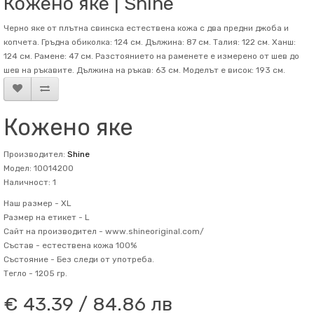
Кожено яке | Shine
Черно яке от плътна свинска естествена кожа с два предни джоба и
копчета. Гръдна обиколка: 124 см. Дължина: 87 см. Талия: 122 см. Ханш:
124 см. Рамене: 47 см. Разстоянието на раменете е измерено от шев до
шев на ръкавите. Дължина на ръкав: 63 см. Mоделът е висок: 193 см.
Кожено яке
Производител:
Shine
Модел: 10014200
Наличност: 1
Наш размер -
XL
Размер на етикет -
L
Сайт на производител -
www.shineoriginal.com/
Състав -
естествена кожа 100%
Състояние -
Без следи от употреба.
Тегло -
1205 гр.
€ 43.39 / 84.86 лв