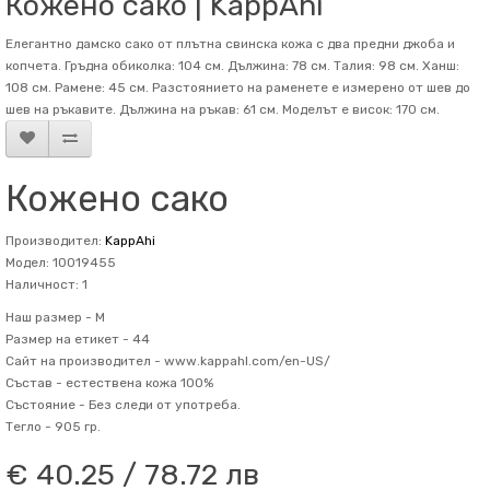
Кожено сако | KappAhi
Елегантно дамско сако от плътна свинска кожа с два предни джоба и
копчета. Гръдна обиколка: 104 см. Дължина: 78 см. Талия: 98 см. Ханш:
108 см. Рамене: 45 см. Разстоянието на раменете е измерено от шев до
шев на ръкавите. Дължина на ръкав: 61 см. Mоделът е висок: 170 см.
Кожено сако
Производител:
KappAhi
Модел: 10019455
Наличност: 1
Наш размер -
M
Размер на етикет -
44
Сайт на производител -
www.kappahl.com/en-US/
Състав -
естествена кожа 100%
Състояние -
Без следи от употреба.
Тегло -
905 гр.
€ 40.25 / 78.72 лв