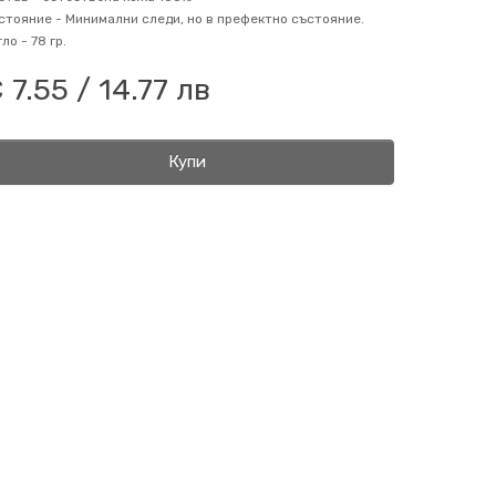
стояние -
Минимални следи, но в префектно състояние.
гло -
78 гр.
 7.55 / 14.77 лв
Купи