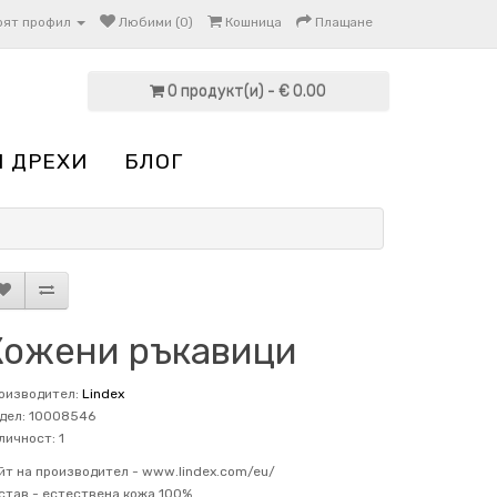
оят профил
Любими (0)
Кошница
Плащане
0 продукт(и) - € 0.00
И ДРЕХИ
БЛОГ
Кожени ръкавици
оизводител:
Lindex
дел: 10008546
личност: 1
йт на производител -
www.lindex.com/eu/
став -
естествена кожа 100%