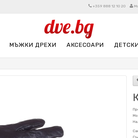
+359 888 12 10 20
М
МЪЖКИ ДРЕХИ
АКСЕСОАРИ
ДЕТСК
Пр
Мо
На
Са
Съ