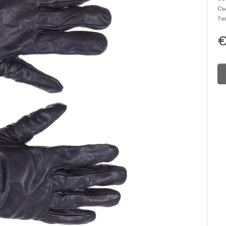
Съ
Те
€