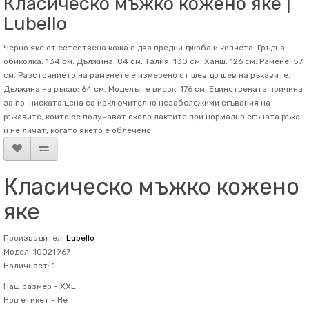
Класическо мъжко кожено яке |
Lubello
Черно яке от естествена кожа с два предни джоба и копчета. Гръдна
обиколка: 134 см. Дължина: 84 см. Талия: 130 см. Ханш: 126 см. Рамене: 57
см. Разстоянието на раменете е измерено от шев до шев на ръкавите.
Дължина на ръкав: 64 см. Mоделът е висок: 176 см. Единствената причина
за по-ниската цена са изключително незабележими сгъвания на
ръкавите, които се получават около лактите при нормално сгъната ръка
и не личат, когато якето е облечено.
Класическо мъжко кожено
яке
Производител:
Lubello
Модел: 10021967
Наличност: 1
Наш размер -
XXL
Нов етикет -
Не