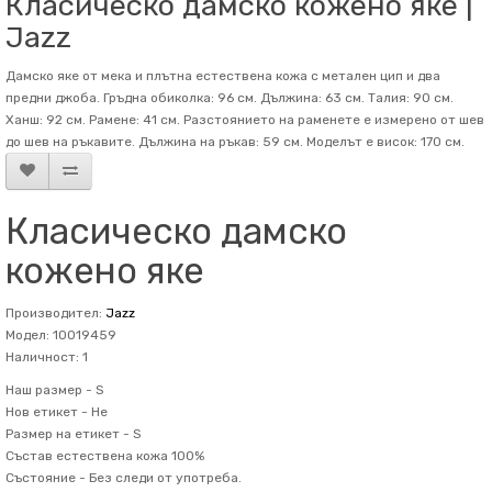
Класическо дамско кожено яке |
Jazz
Дамско яке от мека и плътна естествена кожа с метален цип и два
предни джоба. Гръдна обиколка: 96 см. Дължина: 63 см. Талия: 90 см.
Ханш: 92 см. Рамене: 41 см. Разстоянието на раменете е измерено от шев
до шев на ръкавите. Дължина на ръкав: 59 см. Mоделът е висок: 170 см.
Класическо дамско
кожено яке
Производител:
Jazz
Модел: 10019459
Наличност: 1
Наш размер -
S
Нов етикет -
Не
Размер на етикет -
S
Състав
естествена кожа 100%
Състояние -
Без следи от употреба.