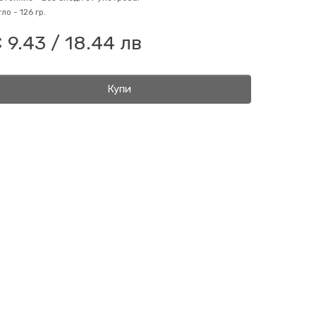
гло -
126 гр.
 9.43 / 18.44 лв
Купи