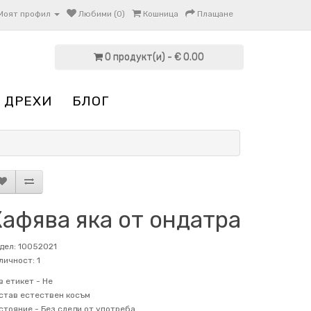
Моят профил
Любими (0)
Кошница
Плащане
0 продукт(и) - € 0.00
 ДРЕХИ
БЛОГ
афява яка от ондатра
дел: 10052021
личност: 1
в етикет -
Не
став
естествен косъм
стояние -
Без следи от употреба.