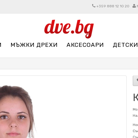
+359 888 12 10 20
И
МЪЖКИ ДРЕХИ
АКСЕСОАРИ
ДЕТСКИ
К
Мо
На
Но
Съ
Съ