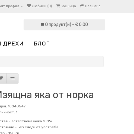
оят профил
Любими (0)
Кошница
Плащане
0 продукт(и) - € 0.00
И ДРЕХИ
БЛОГ
Изящна яка от норка
дел: 10040547
личност: 1
став -
естествена кожа 100%
стояние -
Без следи от употреба.
гло -
150 гр.