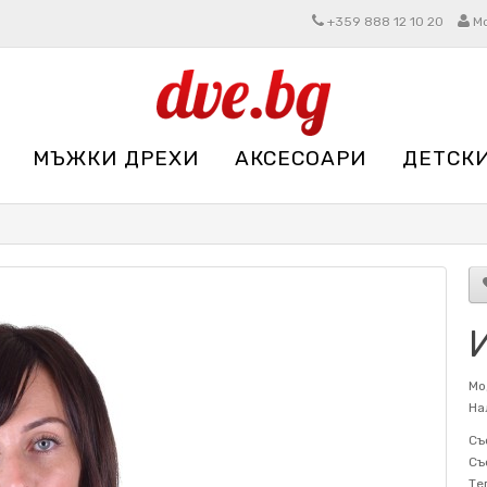
+359 888 12 10 20
М
МЪЖКИ ДРЕХИ
АКСЕСОАРИ
ДЕТСК
Мо
На
Съ
Съ
Те