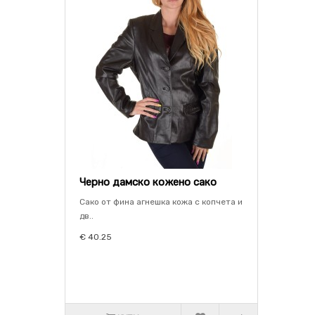
Черно дамско кожено сако
Сако от фина агнешка кожа с копчета и
дв..
€ 40.25