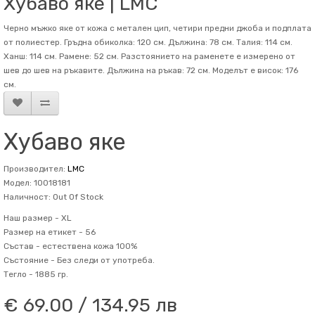
Хубаво яке | LMC
Черно мъжко яке от кожа с метален цип, четири предни джоба и подплата
от полиестер. Гръдна обиколка: 120 см. Дължина: 78 см. Талия: 114 см.
Ханш: 114 см. Рамене: 52 см. Разстоянието на раменете е измерено от
шев до шев на ръкавите. Дължина на ръкав: 72 см. Mоделът е висок: 176
см.
Хубаво яке
Производител:
LMC
Модел: 10018181
Наличност: Out Of Stock
Наш размер -
XL
Размер на етикет -
56
Състав -
естествена кожа 100%
Състояние -
Без следи от употреба.
Тегло -
1885 гр.
€ 69.00 / 134.95 лв