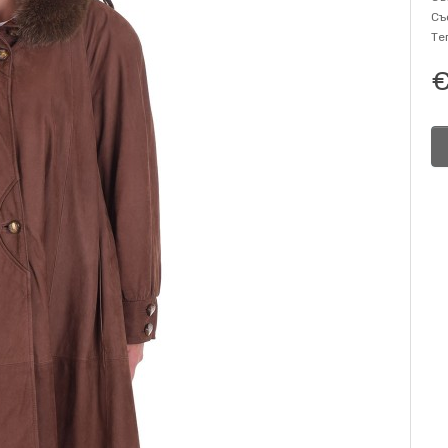
Съ
Те
€