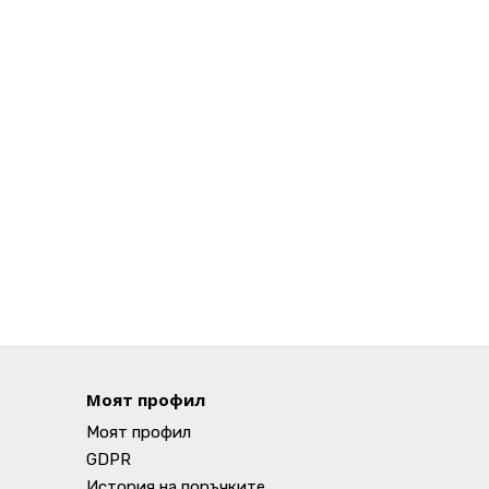
Моят профил
Моят профил
GDPR
История на поръчките