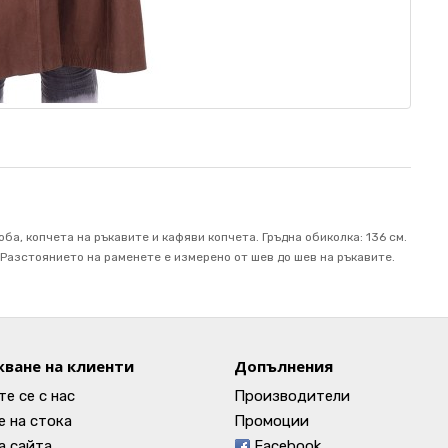
ба, копчета на ръкавите и кафяви копчета. Гръдна обиколка: 136 см.
м. Разстоянието на раменете е измерено от шев до шев на ръкавите.
ване на клиенти
Допълнения
е се с нас
Производители
 на стока
Промоции
а сайта
Facebook