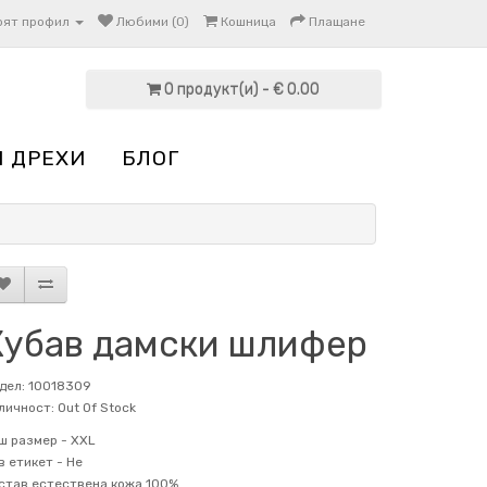
оят профил
Любими (0)
Кошница
Плащане
0 продукт(и) - € 0.00
И ДРЕХИ
БЛОГ
Хубав дамски шлифер
дел: 10018309
личност: Out Of Stock
ш размер -
XXL
в етикет -
Не
став
естествена кожа 100%