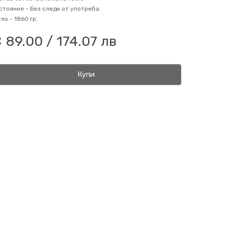
стояние -
Без следи от употреба.
гло -
1860 гр.
 89.00 / 174.07 лв
Купи