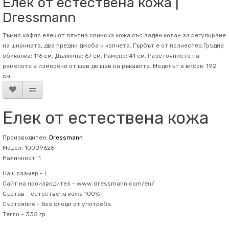
Елек от естествена кожа |
Dressmann
Тъмно кафяв елек от плътна свинска кожа със заден колан за регулиране
на ширината, два предни джоба и копчета. Гърбът е от полиестер.Гръдна
обиколка: 116 см. Дължина: 67 см. Рамене: 41 см. Разстоянието на
раменете е измерено от шев до шев на ръкавите. Mоделът е висок: 192
см.
Елек от естествена кожа
Производител:
Dressmann
Модел: 10009626
Наличност: 1
Наш размер -
L
Сайт на производител -
www.dressmann.com/en/
Състав -
естествена кожа 100%
Състояние -
Без следи от употреба.
Тегло -
335 гр.