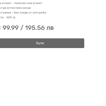
в етикет -
Наличен нов етикет
став
естествен косъм
стояние -
Без следи от употреба.
гло -
625 гр.
 99.99 / 195.56 лв
Купи