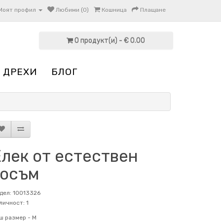
Моят профил
Любими (0)
Кошница
Плащане
0 продукт(и) - € 0.00
 ДРЕХИ
БЛОГ
Елек от естествен
косъм
дел: 10013326
личност: 1
ш размер -
M