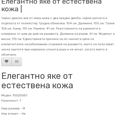
Елегантно яке от естествена
кожа |
Черно дамско яке от мека кожа с два предни джоба, черни копчета и
подплата от полиестер. Гръдна обиколка: 104 см. Дължина: 105 см. Талия:
106 см. Ханш: 110 см. Рамене: 41 см. Разстоянието на раменете е
измерено от шев до шев на ръкавите. Дължина на ръкав: 61 см. Mоделът е
висок: 170 см. Единствената причина за по-ниската цена са
изключително незабележими сгъвания на ръкавите, които се получават
около лактите при нормално сгъната ръка и не личат, когато якето е
облечено.
Елегантно яке от
естествена кожа
Модел: 10020651
Наличност: 1
Наш размер -
M
Нов етикет -
Не