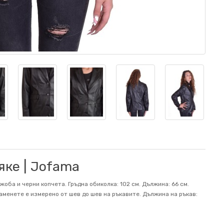
яке | Jofama
жоба и черни копчета. Гръдна обиколка: 102 см. Дължина: 66 см.
 раменете е измерено от шев до шев на ръкавите. Дължина на ръкав: