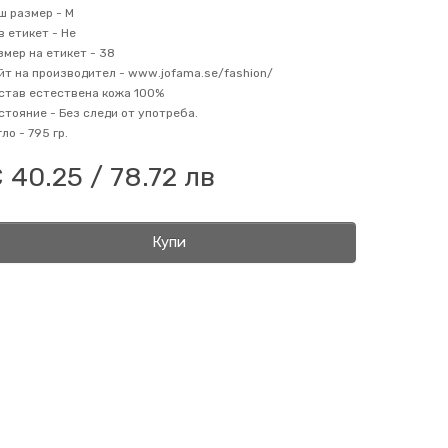
ш размер -
M
в етикет -
Не
змер на етикет -
38
йт на производител -
www.jofama.se/fashion/
став
естествена кожа 100%
стояние -
Без следи от употреба.
гло -
795 гр.
 40.25 / 78.72 лв
Купи