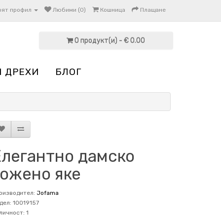
оят профил
Любими (0)
Кошница
Плащане
0 продукт(и) - € 0.00
И ДРЕХИ
БЛОГ
Елегантно дамско
кожено яке
оизводител:
Jofama
дел: 10019157
личност: 1