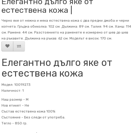
Елегантно дълго яке от
естествена кожа |
Черно яке от нежна и мека естествена кожа с два предни джоба и черни
копчета. Гръдна обиколка: 102 см. Дължина: 89 см. Талия: 94 см. Ханш: 114
см. Рамене: 44 см. Разстоянието на раменете е измерено от шев до шев
на ръкавите. Дължина на ръкав: 62 см. Mоделът е висок: 170 см.
Елегантно дълго яке от
естествена кожа
Модел: 10019273
Наличност: 1
Наш размер -
M
Нов етикет -
Не
Състав
естествена кожа 100%
Състояние -
Без следи от употреба.
Тегло -
850 гр.