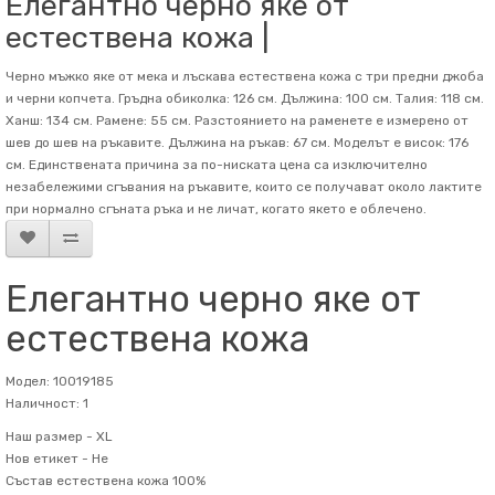
Елегантно черно яке от
естествена кожа |
Черно мъжко яке от мека и лъскава естествена кожа с три предни джоба
и черни копчета. Гръдна обиколка: 126 см. Дължина: 100 см. Талия: 118 см.
Ханш: 134 см. Рамене: 55 см. Разстоянието на раменете е измерено от
шев до шев на ръкавите. Дължина на ръкав: 67 см. Mоделът е висок: 176
см. Единствената причина за по-ниската цена са изключително
незабележими сгъвания на ръкавите, които се получават около лактите
при нормално сгъната ръка и не личат, когато якето е облечено.
Елегантно черно яке от
естествена кожа
Модел: 10019185
Наличност: 1
Наш размер -
XL
Нов етикет -
Не
Състав
естествена кожа 100%