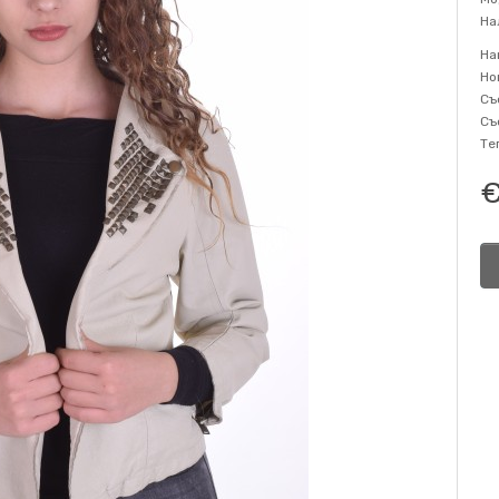
На
На
Но
Съ
Съ
Те
€