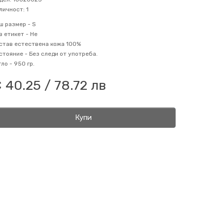
личност: 1
ш размер -
S
в етикет -
Не
став
естествена кожа 100%
стояние -
Без следи от употреба.
гло -
950 гр.
 40.25 / 78.72 лв
Купи