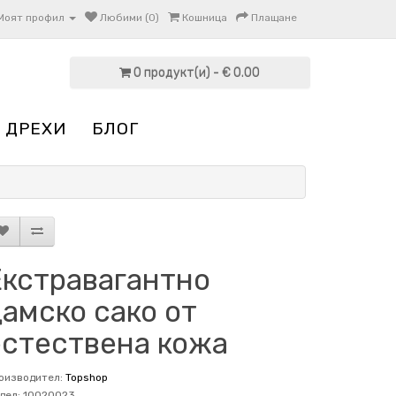
Моят профил
Любими (0)
Кошница
Плащане
0 продукт(и) - € 0.00
 ДРЕХИ
БЛОГ
Екстравагантно
амско сако от
естествена кожа
оизводител:
Topshop
дел: 10020023