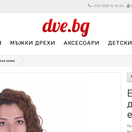
+359 888 12 10 20
И
МЪЖКИ ДРЕХИ
АКСЕСОАРИ
ДЕТСКИ
ена кожа
д
Пр
Мо