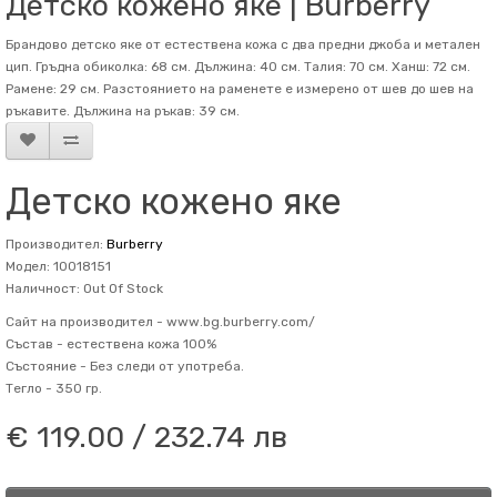
Детско кожено яке | Burberry
Брандово детско яке от естествена кожа с два предни джоба и метален
цип. Гръдна обиколка: 68 см. Дължина: 40 см. Талия: 70 см. Ханш: 72 см.
Рамене: 29 см. Разстоянието на раменете е измерено от шев до шев на
ръкавите. Дължина на ръкав: 39 см.
Детско кожено яке
Производител:
Burberry
Модел: 10018151
Наличност: Out Of Stock
Сайт на производител -
www.bg.burberry.com/
Състав -
естествена кожа 100%
Състояние -
Без следи от употреба.
Тегло -
350 гр.
€ 119.00 / 232.74 лв