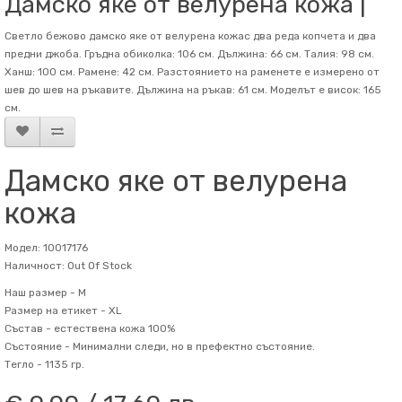
Дамско яке от велурена кожа |
Светло бежово дамско яке от велурена кожас два реда копчета и два
предни джоба. Гръдна обиколка: 106 см. Дължина: 66 см. Талия: 98 см.
Ханш: 100 см. Рамене: 42 см. Разстоянието на раменете е измерено от
шев до шев на ръкавите. Дължина на ръкав: 61 см. Mоделът е висок: 165
см.
Дамско яке от велурена
кожа
Модел: 10017176
Наличност: Out Of Stock
Наш размер -
M
Размер на етикет -
XL
Състав -
естествена кожа 100%
Състояние -
Минимални следи, но в префектно състояние.
Тегло -
1135 гр.