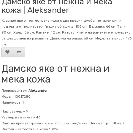
Дамско яке от нежна и мека
кожа | Aleksander
Красиво яке от естествена кожа с два предни джоба, метален цип и
подплата от полиестер. Гръдна обиколка: 106 см. Дължина: 66 см. Талия:
90 см. Ханш: 86 см. Рамене: 42 см. Разстоянието на раменете е измерено
от шев до шев на ръкавите. Дължина на ръкав: 68 см. Mоделът е висок: 176
см.
Дамско яке от нежна и
мека кожа
Производител:
Aleksander
Модел: 10017280
Наличност: 1
Наш размер -
M
Размер на етикет -
46
Сайт на производител -
www.shopbop.com/alexander-wang-clothing/
Състав -
естествена кожа 100%