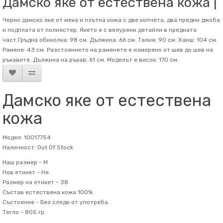
Дамско яке от естествена кожа |
Черно дамско яке от мека и плътна кожа с две копчета, два предни джоба
и подплата от полиестер. Якето е с велурени детайли в предната
част.Гръдна обиколка: 98 см. Дължина: 66 см. Талия: 90 см. Ханш: 104 см.
Рамене: 43 см. Разстоянието на раменете е измерено от шев до шев на
ръкавите. Дължина на ръкав: 61 см. Mоделът е висок: 170 см.
Дамско яке от естествена
кожа
Модел: 10017754
Наличност: Out Of Stock
Наш размер -
M
Нов етикет -
Не
Размер на етикет -
38
Състав
естествена кожа 100%
Състояние -
Без следи от употреба.
Тегло -
805 гр.