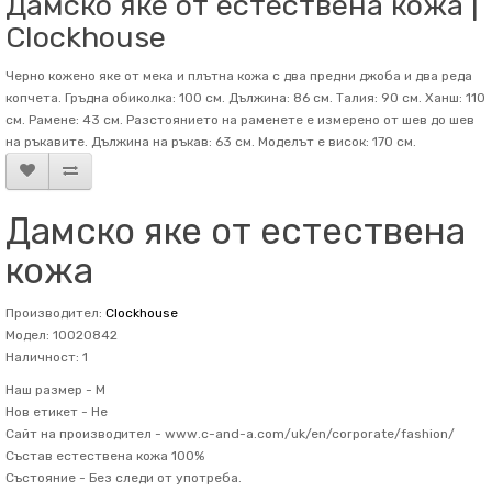
Дамско яке от естествена кожа |
Clockhouse
Черно кожено яке от мека и плътна кожа с два предни джоба и два реда
копчета. Гръдна обиколка: 100 см. Дължина: 86 см. Талия: 90 см. Ханш: 110
см. Рамене: 43 см. Разстоянието на раменете е измерено от шев до шев
на ръкавите. Дължина на ръкав: 63 см. Mоделът е висок: 170 см.
Дамско яке от естествена
кожа
Производител:
Clockhouse
Модел: 10020842
Наличност: 1
Наш размер -
M
Нов етикет -
Не
Сайт на производител -
www.c-and-a.com/uk/en/corporate/fashion/
Състав
естествена кожа 100%
Състояние -
Без следи от употреба.