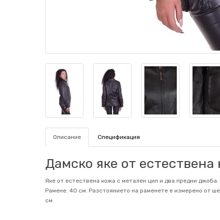
Описание
Спецификация
Дамско яке от естествена ко
Яке от естествена кожа с метален цип и два предни джоба. Г
Рамене: 40 см. Разстоянието на раменете е измерено от шев
см.