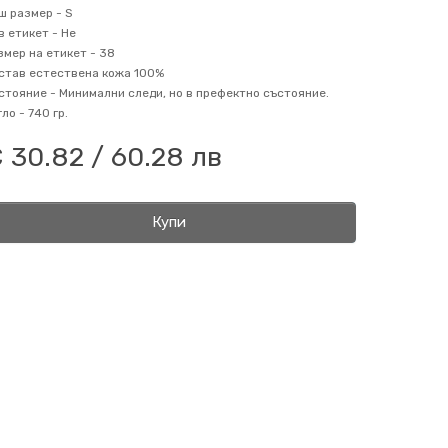
ш размер -
S
в етикет -
Не
змер на етикет -
38
став
естествена кожа 100%
стояние -
Минимални следи, но в префектно състояние.
гло -
740 гр.
 30.82 / 60.28 лв
Купи