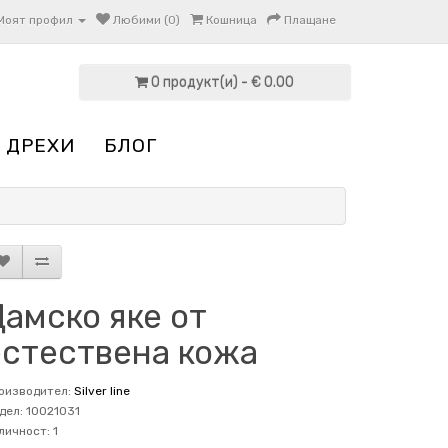
Моят профил
Любими (0)
Кошница
Плащане
0 продукт(и) - € 0.00
 ДРЕХИ
БЛОГ
амско яке от
естествена кожа
оизводител:
Silver line
дел: 10021031
личност: 1