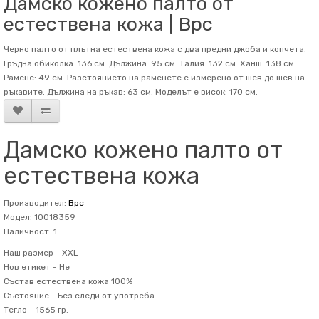
Дамско кожено палто от
естествена кожа | Bpc
Черно палто от плътна естествена кожа с два предни джоба и копчета.
Гръдна обиколка: 136 см. Дължина: 95 см. Талия: 132 см. Ханш: 138 см.
Рамене: 49 см. Разстоянието на раменете е измерено от шев до шев на
ръкавите. Дължина на ръкав: 63 см. Mоделът е висок: 170 см.
Дамско кожено палто от
естествена кожа
Производител:
Bpc
Модел: 10018359
Наличност: 1
Наш размер -
XXL
Нов етикет -
Не
Състав
естествена кожа 100%
Състояние -
Без следи от употреба.
Тегло -
1565 гр.