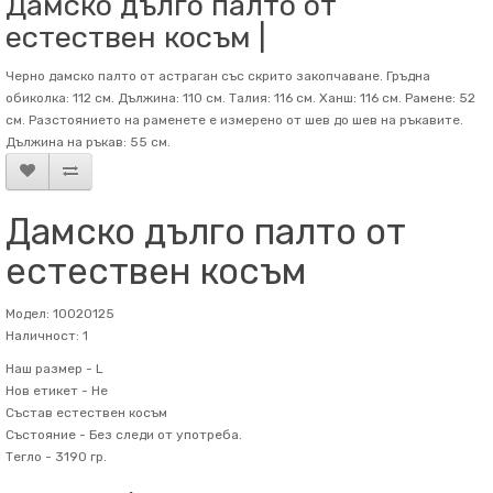
Дамско дълго палто от
естествен косъм |
Черно дамско палто от астраган със скрито закопчаване. Гръдна
обиколка: 112 см. Дължина: 110 см. Талия: 116 см. Ханш: 116 см. Рамене: 52
см. Разстоянието на раменете е измерено от шев до шев на ръкавите.
Дължина на ръкав: 55 см.
Дамско дълго палто от
естествен косъм
Модел: 10020125
Наличност: 1
Наш размер -
L
Нов етикет -
Не
Състав
естествен косъм
Състояние -
Без следи от употреба.
Тегло -
3190 гр.