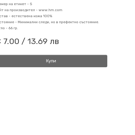
змер на етикет -
S
йт на производител -
www.hm.com
став -
естествена кожа 100%
стояние -
Минимални следи, но в префектно състояние.
гло -
66 гр.
 7.00 / 13.69 лв
Купи