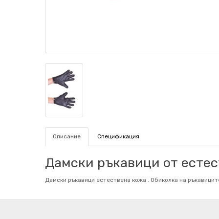
Описание
Спецификация
Дамски ръкавици от естес
Дамски ръкавици естествена кожа . Обиколка на ръкaвиците