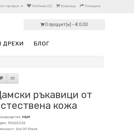
оят профил
Любими (0)
Кошница
Плащане
0 продукт(и) - € 0.00
И ДРЕХИ
БЛОГ
Дамски ръкавици от
естествена кожа
оизводител:
H&M
дел: 10020332
личност: Out Of Stock