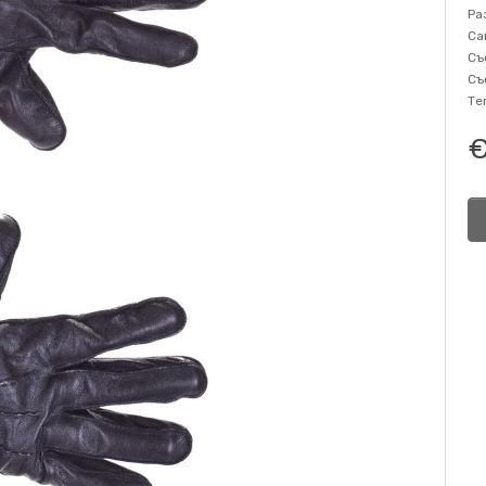
Ра
Са
Съ
Съ
Те
€