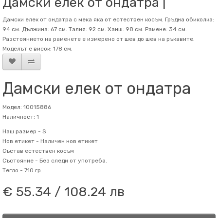
Дамски елек от ондатра |
Дамски елек от ондатра с мека яка от естествен косъм. Гръдна обиколка:
94 см. Дължина: 67 см. Талия: 92 см. Ханш: 98 см. Рамене: 34 см.
Разстоянието на раменете е измерено от шев до шев на ръкавите.
Mоделът е висок: 178 см.
Дамски елек от ондатра
Модел: 10015886
Наличност: 1
Наш размер -
S
Нов етикет -
Наличен нов етикет
Състав
естествен косъм
Състояние -
Без следи от употреба.
Тегло -
710 гр.
€ 55.34 / 108.24 лв