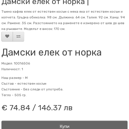
Дамски елек от норка |
Тъмно кафяв елек от естествен косъм с мека яка от естествен косъм и
копчета. Гръдна обиколка: 98 см. Дължина: 64 см. Талия: 92 см. Ханш: 94
см. Рамене: 35 см. Разстоянието на раменете е измерено от шев до шев
на ръкавите. Mоделът е висок: 170 см.
Дамски елек от норка
Модел: 10016506
Наличност: 1
Наш размер -
M
Състав -
естествен косъм
Състояние -
Без следи от употреба.
Тегло -
505 гр.
€ 74.84 / 146.37 лв
Купи