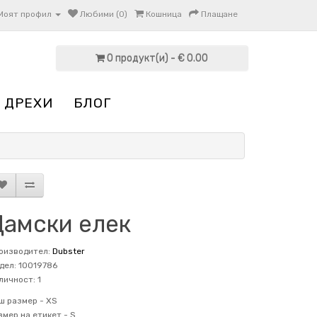
Моят профил
Любими (0)
Кошница
Плащане
0 продукт(и) - € 0.00
 ДРЕХИ
БЛОГ
Дамски елек
оизводител:
Dubster
дел: 10019786
личност: 1
ш размер -
XS
змер на етикет -
S