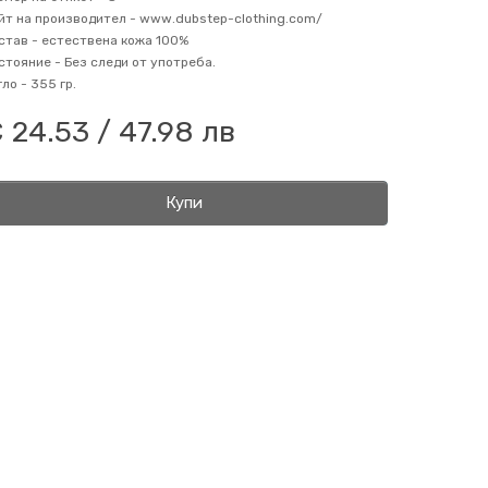
йт на производител -
www.dubstep-clothing.com/
став -
естествена кожа 100%
стояние -
Без следи от употреба.
гло -
355 гр.
 24.53 / 47.98 лв
Купи