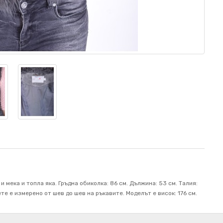
 мека и топла яка. Гръдна обиколка: 86 см. Дължина: 53 см. Талия:
те е измерено от шев до шев на ръкавите. Mоделът е висок: 176 см.