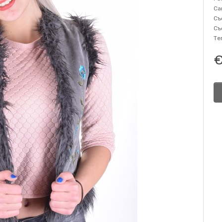
Са
Съ
Съ
Те
€