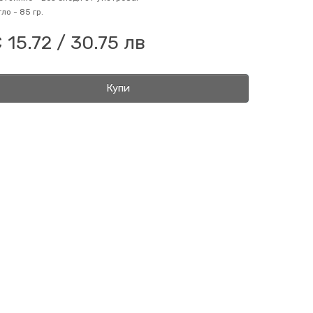
гло -
85 гр.
 15.72 / 30.75 лв
Купи