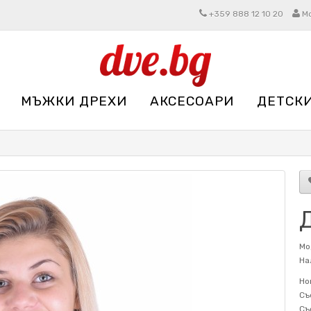
+359 888 12 10 20
М
МЪЖКИ ДРЕХИ
АКСЕСОАРИ
ДЕТСК
Д
Мо
На
Но
Съ
Съ