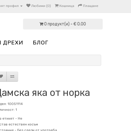
оят профил
Любими (0)
Кошница
Плащане
0 продукт(и) - € 0.00
И ДРЕХИ
БЛОГ
амска яка от норка
дел: 10051114
личност: 1
в етикет -
Не
став
естествен косъм
стояние -
Без следи от употреба.