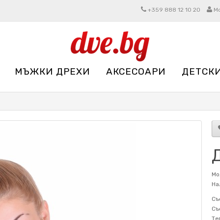
+359 888 12 10 20
М
МЪЖКИ ДРЕХИ
АКСЕСОАРИ
ДЕТСК
Мо
На
Съ
Съ
Те