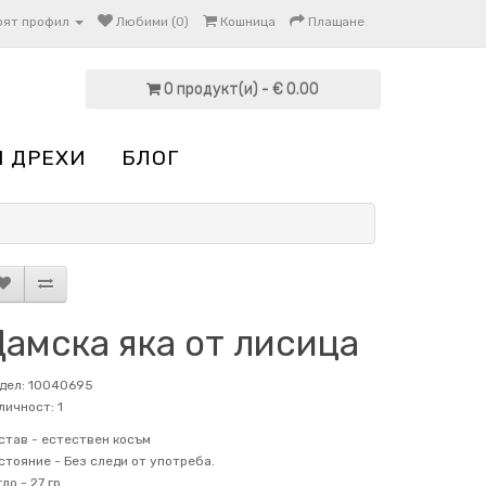
оят профил
Любими (0)
Кошница
Плащане
0 продукт(и) - € 0.00
И ДРЕХИ
БЛОГ
Дамска яка от лисица
дел: 10040695
личност: 1
став -
естествен косъм
стояние -
Без следи от употреба.
гло -
27 гр.