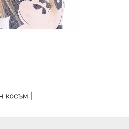
 косъм |