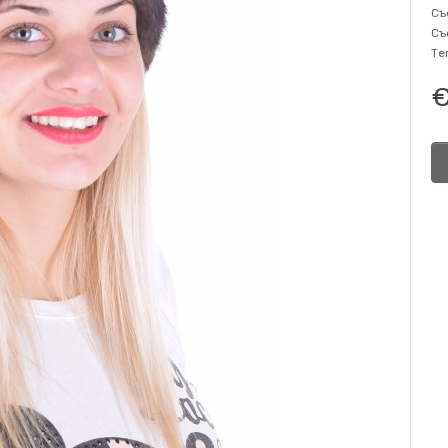
Съ
Съ
Те
€