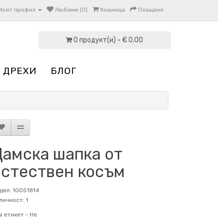
Моят профил
Любими (0)
Кошница
Плащане
0 продукт(и) - € 0.00
 ДРЕХИ
БЛОГ
Дамска шапка от
естествен косъм
дел: 10051814
личност: 1
в етикет -
Не