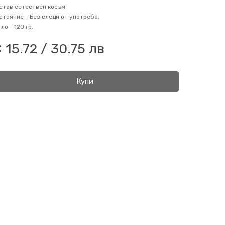
став
естествен косъм
стояние -
Без следи от употреба.
гло -
120 гр.
 15.72 / 30.75 лв
Купи