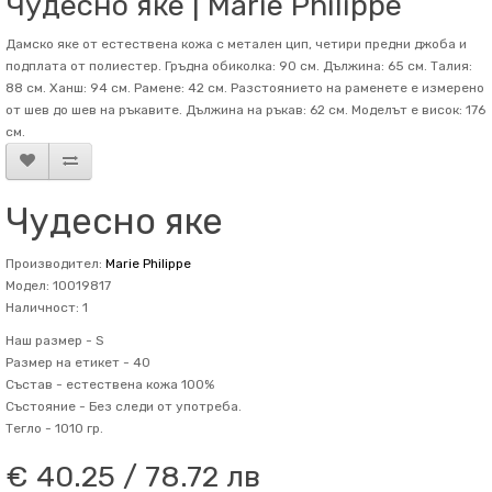
Чудесно яке | Marie Philippe
Дамско яке от естествена кожа с метален цип, четири предни джоба и
подплата от полиестер. Гръдна обиколка: 90 см. Дължина: 65 см. Талия:
88 см. Ханш: 94 см. Рамене: 42 см. Разстоянието на раменете е измерено
от шев до шев на ръкавите. Дължина на ръкав: 62 см. Mоделът е висок: 176
см.
Чудесно яке
Производител:
Marie Philippe
Модел: 10019817
Наличност: 1
Наш размер -
S
Размер на етикет -
40
Състав -
естествена кожа 100%
Състояние -
Без следи от употреба.
Тегло -
1010 гр.
€ 40.25 / 78.72 лв