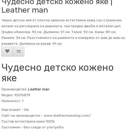
Чудесно детско кожено яке |
Leather man
Черно детско яке от плътна свинска естествена кожа със странични
колани за регулиране на ширината, три предни джоба и метален цип.
Гръдна обиколка: 92 см. Дължина: 51 см. Талия: 92 см. Ханш: 80 см.
Рамене: 36 см. Разстоянието на раменете е измерено от шев до шев на
ръкавите. Дължина на ръкав: 41 см.
Чудесно детско кожено
яке
Производител:
Leather man
Модел: 10015879
Наличност: 1
Нов етикет -
Не
Сайт на производител -
www.leathermanshop.com/
Състав
естествена кожа 100%
Състояние -
Без следи от употреба.