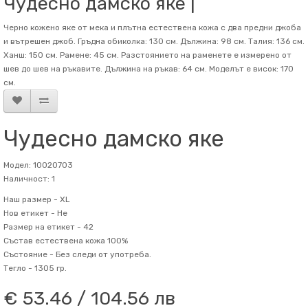
Чудесно дамско яке |
Черно кожено яке от мека и плътна естествена кожа с два предни джоба
и вътрешен джоб. Гръдна обиколка: 130 см. Дължина: 98 см. Талия: 136 см.
Ханш: 150 см. Рамене: 45 см. Разстоянието на раменете е измерено от
шев до шев на ръкавите. Дължина на ръкав: 64 см. Mоделът е висок: 170
см.
Чудесно дамско яке
Модел: 10020703
Наличност: 1
Наш размер -
XL
Нов етикет -
Не
Размер на етикет -
42
Състав
естествена кожа 100%
Състояние -
Без следи от употреба.
Тегло -
1305 гр.
€ 53.46 / 104.56 лв