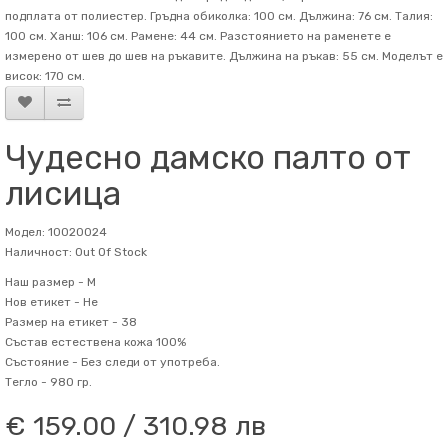
подплата от полиестер. Гръдна обиколка: 100 см. Дължина: 76 см. Талия:
100 см. Ханш: 106 см. Рамене: 44 см. Разстоянието на раменете е
измерено от шев до шев на ръкавите. Дължина на ръкав: 55 см. Mоделът е
висок: 170 см.
Чудесно дамско палто от
лисица
Модел: 10020024
Наличност: Out Of Stock
Наш размер -
M
Нов етикет -
Не
Размер на етикет -
38
Състав
естествена кожа 100%
Състояние -
Без следи от употреба.
Тегло -
980 гр.
€ 159.00 / 310.98 лв