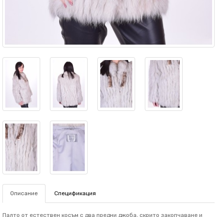
Описание
Спецификация
Палто от естествен косъм с два предни джоба, скрито закопчаване и