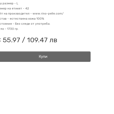
ш размер -
L
змер на етикет -
42
йт на производител -
www.rino-pelle.com/
став -
естествена кожа 100%
стояние -
Без следи от употреба.
гло -
1730 гр.
 55.97 / 109.47 лв
Купи