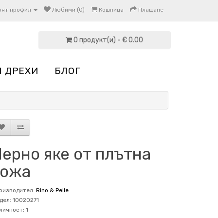
оят профил
Любими (0)
Кошница
Плащане
0 продукт(и) - € 0.00
И ДРЕХИ
БЛОГ
ерно яке от плътна
кожа
оизводител:
Rino & Pelle
дел: 10020271
личност: 1