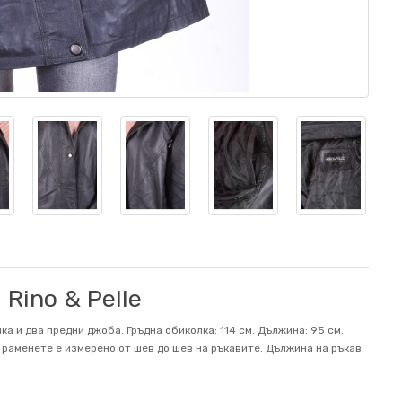
Rino & Pelle
ка и два предни джоба. Гръдна обиколка: 114 см. Дължина: 95 см.
на раменете е измерено от шев до шев на ръкавите. Дължина на ръкав: