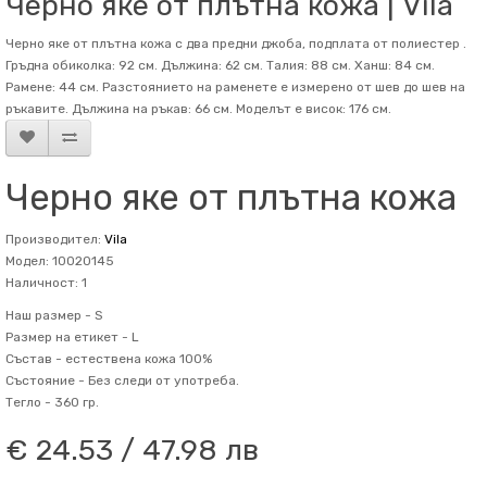
Черно яке от плътна кожа | Vila
Черно яке от плътна кожа с два предни джоба, подплата от полиестер .
Гръдна обиколка: 92 см. Дължина: 62 см. Талия: 88 см. Ханш: 84 см.
Рамене: 44 см. Разстоянието на раменете е измерено от шев до шев на
ръкавите. Дължина на ръкав: 66 см. Mоделът е висок: 176 см.
Черно яке от плътна кожа
Производител:
Vila
Модел: 10020145
Наличност: 1
Наш размер -
S
Размер на етикет -
L
Състав -
естествена кожа 100%
Състояние -
Без следи от употреба.
Тегло -
360 гр.
€ 24.53 / 47.98 лв