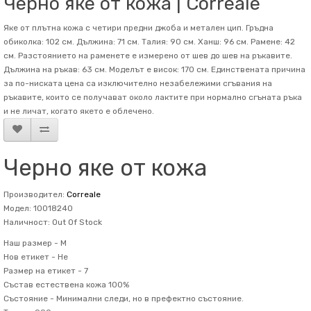
Черно яке от кожа | Correale
Яке от плътна кожа с четири предни джоба и метален цип. Гръдна
обиколка: 102 см. Дължина: 71 см. Талия: 90 см. Ханш: 96 см. Рамене: 42
см. Разстоянието на раменете е измерено от шев до шев на ръкавите.
Дължина на ръкав: 63 см. Mоделът е висок: 170 см. Единствената причина
за по-ниската цена са изключително незабележими сгъвания на
ръкавите, които се получават около лактите при нормално сгъната ръка
и не личат, когато якето е облечено.
Черно яке от кожа
Производител:
Correale
Модел: 10018240
Наличност: Out Of Stock
Наш размер -
M
Нов етикет -
Не
Размер на етикет -
7
Състав
естествена кожа 100%
Състояние -
Минимални следи, но в префектно състояние.