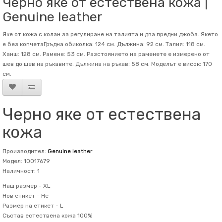
Черно яке от естествена кожа |
Genuine leather
Яке от кожа с колан за регулиране на талията и два предни джоба. Якето
е без копчетаГръдна обиколка: 124 см. Дължина: 92 см. Талия: 118 см.
Ханш: 128 см. Рамене: 53 см. Разстоянието на раменете е измерено от
шев до шев на ръкавите. Дължина на ръкав: 58 см. Mоделът е висок: 170
см.
Черно яке от естествена
кожа
Производител:
Genuine leather
Модел: 10017679
Наличност: 1
Наш размер -
XL
Нов етикет -
Не
Размер на етикет -
L
Състав
естествена кожа 100%