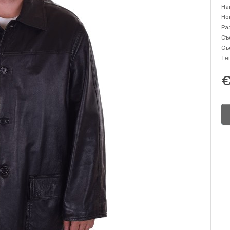
На
Но
Ра
Съ
Съ
Те
€