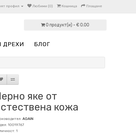
оят профил
Любими (0)
Кошница
Плащане
0 продукт(и) - € 0.00
И ДРЕХИ
БЛОГ
ерно яке от
естествена кожа
оизводител:
AGAIN
дел: 10019767
личност: 1