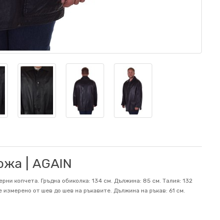
ожа | AGAIN
рни копчета. Гръдна обиколка: 134 см. Дължина: 85 см. Талия: 132
е измерено от шев до шев на ръкавите. Дължина на ръкав: 61 см.