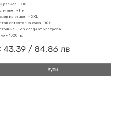
ш размер -
XXL
в етикет -
Не
змер на етикет -
XXL
став
естествена кожа 100%
стояние -
Без следи от употреба.
гло -
1020 гр.
 43.39 / 84.86 лв
Купи