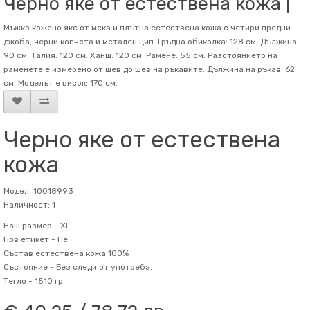
Черно яке от естествена кожа |
Мъжко кожено яке от мека и плътна естествена кожа с четири предни
джоба, черни копчета и метален цип. Гръдна обиколка: 128 см. Дължина:
90 см. Талия: 120 см. Ханш: 120 см. Рамене: 55 см. Разстоянието на
раменете е измерено от шев до шев на ръкавите. Дължина на ръкав: 62
см. Mоделът е висок: 170 см.
Черно яке от естествена
кожа
Модел: 10018993
Наличност: 1
Наш размер -
XL
Нов етикет -
Не
Състав
естествена кожа 100%
Състояние -
Без следи от употреба.
Тегло -
1510 гр.