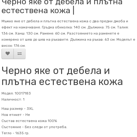
Черно яке от дебела и плътна
естествена кожа |
Мъжко яке от дебела и плътна естествена кожа с два предни джоба и
ефект на намачкване. Гръдна обиколка: 140 см. Дължина: 75 см. Талия:
136 см. Ханш: 130 см. Рамене: 60 см. Разстоянието на раменете е
измерено от шев до шев на ръкавите. Дължина на ръкав: 63 см. Mоделът е
висок: 176 см.
Черно яке от дебела и
плътна естествена кожа
Модел: 10017183
Наличност: 1
Наш размер -
3XL
Нов етикет -
Не
Състав
естествена кожа 100%
Състояние -
Без следи от употреба.
Тегло -
1635 гр.